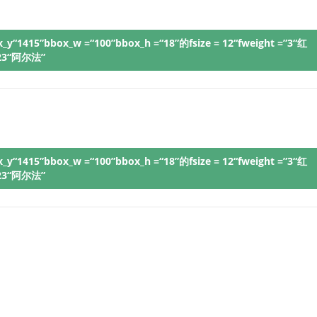
y“1415”bbox_w =“100”bbox_h =“18”的fsize = 12“fweight =”3“红
123“阿尔法”
y“1415”bbox_w =“100”bbox_h =“18”的fsize = 12“fweight =”3“红
123“阿尔法”