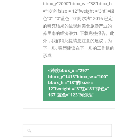
bbox_y“2090”bbox_w =“38”bbox_h
=“18”的fsize = 12“fweight =”3“红=绿
色”0“=”0“蓝色=”0“阿尔法” 2016 已定
的研究结果的呈现到美食旅游产业的
苏里南的经济潜力. 下载完整报告。此
外，我们特此提请您注意的建议，为
下一步. 强烈建议在下一步的工作组的
形成
<跨度bbox_x =“297”
bbox_y“1415”bbox_w =“100”
bbox_h =“18”的fsize =
12“fweight =”3“红=”81“绿色=”
167“蓝色=”123“阿尔法”